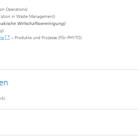
ion Operations)
tration in Waste Management)
akische Wirtschaftsvereinigung)
y)
kte
– Produkte und Prozesse (FGr-PHYTO)
ten
rk)