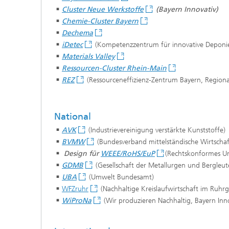
Cluster Neue Werkstoffe
(
Bayern Innovativ
)
Chemie-Cluster Bayern
Dechema
iDetec
(Kompetenzzentrum für innovative Deponie
Materials Valley
Ressourcen-Cluster Rhein-Main
REZ
(Ressourceneffizienz-Zentrum Bayern, Region
National
AVK
(Industrievereinigung verstärkte Kunststoffe)
BVMW
(Bundesverband mittelständische Wirtschaf
Design für
WEEE/RoHS/EuP
(Rechtskonformes U
GDMB
(Gesellschaft der Metallurgen und Bergleut
UBA
(Umwelt Bundesamt)
WFZruhr
(Nachhaltige Kreislaufwirtschaft im Ruhrg
WiProNa
(Wir produzieren Nachhaltig, Bayern Inno