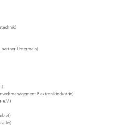
technik)
alpartner Untermain)
t)
mweltmanagement Elektronikindustrie)
e e.V.)
ebiet)
vativ)