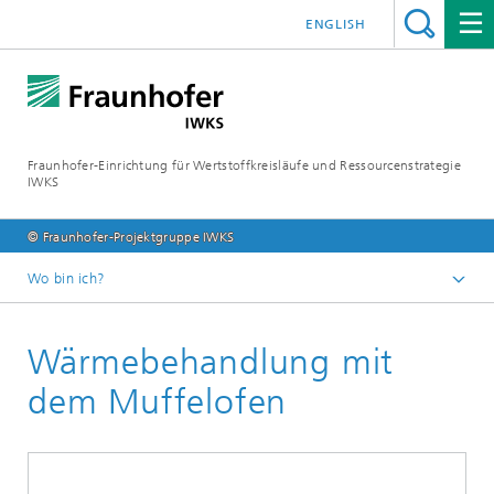
ENGLISH
Fraunhofer-Einrichtung für Wertstoffkreisläufe und Ressourcenstrategie
IWKS
© Fraunhofer-Projektgruppe IWKS
Wo bin ich?
Deutsch
Wärmebehandlung mit
Leistungen
Werkstofftechnologie
dem Muffelofen